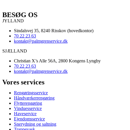
BESØG OS
JYLLAND
Sindalsvej 35, 8240 Risskov (hovedkontor)
70 22 23 63
kontakt@palmgrenservice.dk
SJÆLLAND
Christian X’s Alle 56A, 2800 Kongens Lyngby
70 22 23 63
kontakt@palmgrenservice.dk
Vores services
Rengøringsservice
Håndværkerrengøring
Flytterengøring
Vinduesservice
Haveservice
Ejendomsservice
Snerydning og saltning
Trappevask