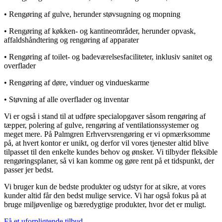
• Rengøring af gulve, herunder støvsugning og mopning
• Rengøring af køkken- og kantineområder, herunder opvask,
affaldshåndtering og rengøring af apparater
• Rengøring af toilet- og badeværelsesfaciliteter, inklusiv sanitet og
overflader
• Rengøring af døre, vinduer og vindueskarme
• Støvning af alle overflader og inventar
Vi er også i stand til at udføre specialopgaver såsom rengøring af
tæpper, polering af gulve, rengøring af ventilationssystemer og
meget mere. På Palmgren Erhvervsrengøring er vi opmærksomme
på, at hvert kontor er unikt, og derfor vil vores tjenester altid blive
tilpasset til den enkelte kundes behov og ønsker. Vi tilbyder fleksible
rengøringsplaner, så vi kan komme og gøre rent på et tidspunkt, der
passer jer bedst.
Vi bruger kun de bedste produkter og udstyr for at sikre, at vores
kunder altid får den bedst mulige service. Vi har også fokus på at
bruge miljøvenlige og bæredygtige produkter, hvor det er muligt.
Få et uforpligtende tilbud