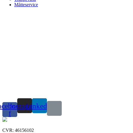
Måtteservice
acebook-
Instagram
Linkedin
f
CVR: 46156102