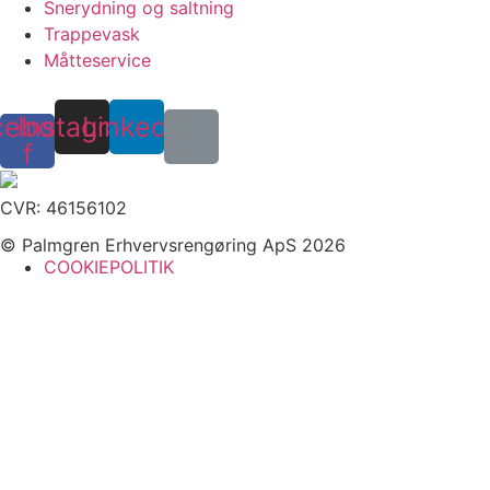
Snerydning og saltning
Trappevask
Måtteservice
cebook-
Instagram
Linkedin
f
CVR: 46156102
© Palmgren Erhvervsrengøring ApS 2026
COOKIEPOLITIK