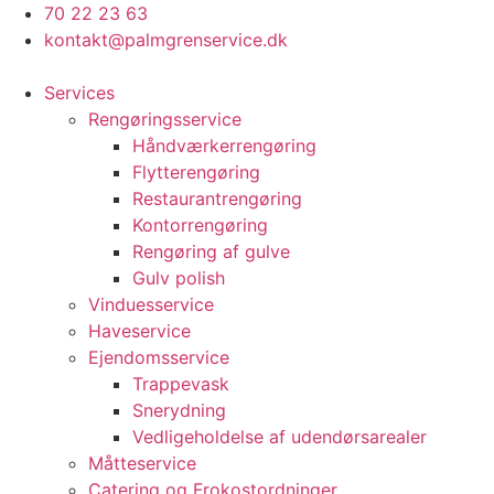
70 22 23 63
kontakt@palmgrenservice.dk
Services
Rengøringsservice
Håndværkerrengøring
Flytterengøring
Restaurantrengøring
Kontorrengøring
Rengøring af gulve
Gulv polish
Vinduesservice
Haveservice
Ejendomsservice
Trappevask
Snerydning
Vedligeholdelse af udendørsarealer
Måtteservice
Catering og Frokostordninger